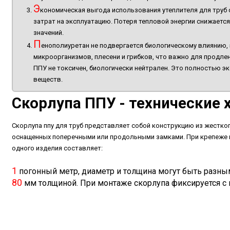
Э
кономическая выгода использования утеплителя для труб 
затрат на эксплуатацию. Потеря тепловой энергии снижаетс
значений.
П
енополиуретан не подвергается биологическому влиянию, 
микроорганизмов, плесени и грибков, что важно для продле
ППУ не токсичен, биологически нейтрален. Это полностью э
веществ.
Скорлупа ППУ - технические 
Скорлупа ппу для труб
представляет собой конструкцию из жестког
оснащенных поперечными или продольными замками. При крепеже на
одного изделия составляет:
1
погонный метр, диаметр и толщина могут быть разны
80
мм толщиной. При монтаже скорлупа фиксируется с