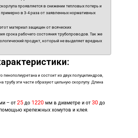
скорлупа проявляется в снижении тепловых потерь и
я примерно в 3-4 раза от заявленных нормативных
этот материал защищен от всяческих
ния срока рабочего состояния трубопроводов. Так же
кологический продукт, который не выделяет вредных
характеристики:
о пенополиуретана и состоит из двух полуцилиндров,
 трубу эти части образуют цельную скорлупу. Длина
25
1220
30
ми – от
до
мм в диаметре и от
до
 помощью крепежных хомутов и клея.