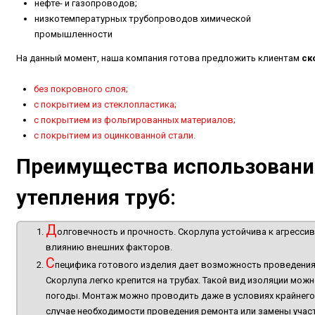
нефте- и газопроводов;
низкотемпературных трубопроводов химической
промышленности
На данный момент, наша компания готова предложить клиентам
ск
без покровного слоя;
с покрытием из стеклопластика;
с покрытием из фольгированных материалов;
с покрытием из оцинкованной стали.
Преимущества использовани
утепления труб:
Д
олговечность и прочность. Скорлупа устойчива к агресси
влиянию внешних факторов.
С
пецифика готового изделия дает возможность проведения
Скорлупа легко крепится на трубах. Такой вид изоляции мож
погоды. Монтаж можно проводить даже в условиях крайнего
случае необходимости проведения ремонта или замены участ