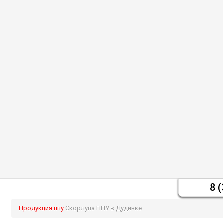
8 
Продукция ппу
Скорлупа ППУ в Дудинке