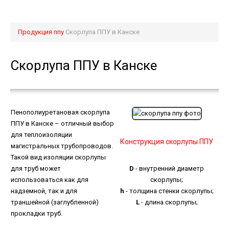
Продукция ппу
Скорлупа ППУ в Канске
Скорлупа ППУ в Канске
Пенополиуретановая скорлупа
ППУ в Канске – отличный выбор
для теплоизоляции
Конструкция скорлупы ППУ
магистральных трубопроводов.
Такой вид изоляции скорлупы
для труб может
D
- внутренний диаметр
использоваться как для
скорлупы;
надземной, так и для
h
- толщина стенки скорлупы;
траншейной (заглубленной)
L
- длина скорлупы;
прокладки труб.