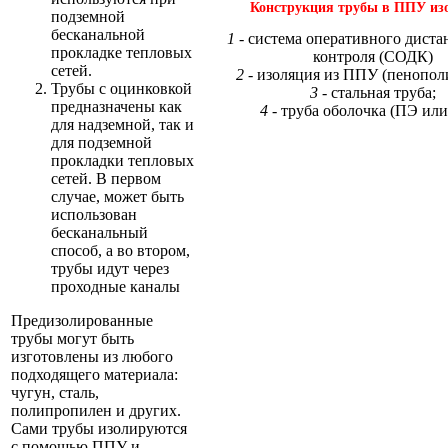
Конструкция трубы в ППУ из
подземной
бесканальной
1
- система оперативного дист
прокладке тепловых
контроля (СОДК)
сетей.
2
- изоляция из ППУ (пенопол
Трубы с оцинковкой
3
- стальная труба;
предназначены как
4
- труба оболочка (ПЭ или
для надземной, так и
для подземной
прокладки тепловых
сетей. В первом
случае, может быть
использован
бесканальный
способ, а во втором,
трубы идут через
проходные каналы
Предизолированные
трубы могут быть
изготовлены из любого
подходящего материала:
чугун, сталь,
полипропилен и других.
Сами трубы изолируются
с помощью ППУ и