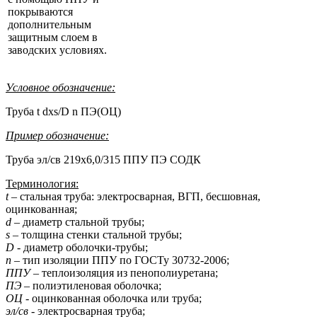
покрываются
дополнительным
защитным слоем в
заводских условиях.
Условное обозначение:
Труба t dxs/D n ПЭ(ОЦ)
Пример обозначение:
Труба эл/св 219x6,0/315 ППУ ПЭ СОДК
Терминология:
t
– стальная труба: электросварная, ВГП, бесшовная,
оцинкованная;
d
– диаметр стальной трубы;
s
– толщина стенки стальной трубы;
D
- диаметр оболочки-трубы;
n
– тип изоляции ППУ по ГОСТу 30732-2006;
ППУ
– теплоизоляция из пенополиуретана;
ПЭ
– полиэтиленовая оболочка;
ОЦ
- оцинкованная оболочка или труба;
эл/св
- электросварная труба;