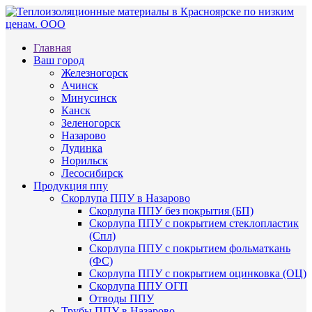
Главная
Ваш город
Железногорск
Ачинск
Минусинск
Канск
Зеленогорск
Назарово
Дудинка
Норильск
Лесосибирск
Продукция ппу
Скорлупа ППУ в Назарово
Скорлупа ППУ без покрытия (БП)
Скорлупа ППУ с покрытием стеклопластик
(Спл)
Скорлупа ППУ с покрытием фольматкань
(ФС)
Скорлупа ППУ с покрытием оцинковка (ОЦ)
Скорлупа ППУ ОГП
Отводы ППУ
Трубы ППУ в Назарово