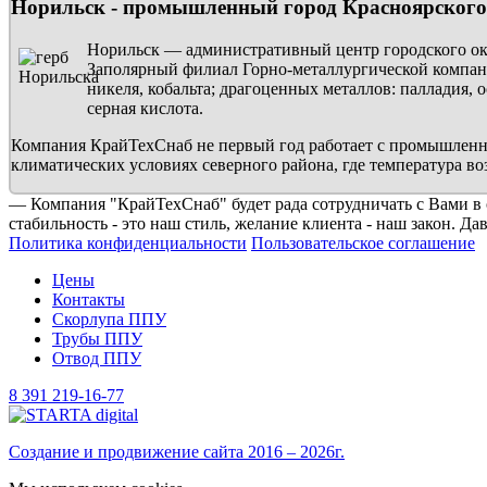
Норильск - промышленный город Красноярского
Норильск — административный центр городского окр
Заполярный филиал Горно-металлургической компани
никеля, кобальта; драгоценных металлов: палладия, о
серная кислота.
Компания КрайТехСнаб не первый год работает с промышленн
климатических условиях северного района, где температура во
— Компания "КрайТехСнаб" будет рада сотрудничать с Вами в о
стабильность - это наш стиль, желание клиента - наш закон. Да
Политика конфиденциальности
Пользовательское соглашение
Цены
Контакты
Скорлупа ППУ
Трубы ППУ
Отвод ППУ
8 391 219-16-77
Создание и продвижение сайта 2016 – 2026г.