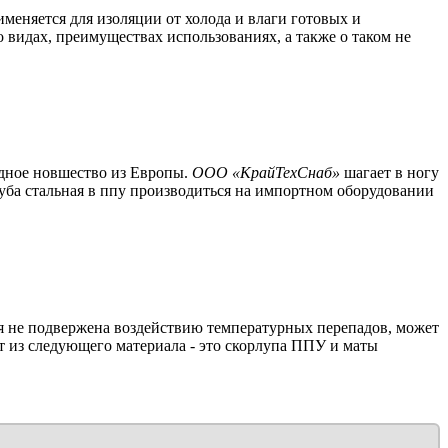
меняется для изоляции от холода и влаги готовых и
о видах, преимуществах использованиях, а также о таком не
едное новшество из Европы.
ООО «КрайТехСнаб»
шагает в ногу
уба стальная в ппу производиться на импортном оборудовании
я не подвержена воздействию температурных перепадов, может
т из следующего материала - это скорлупа ППУ и маты