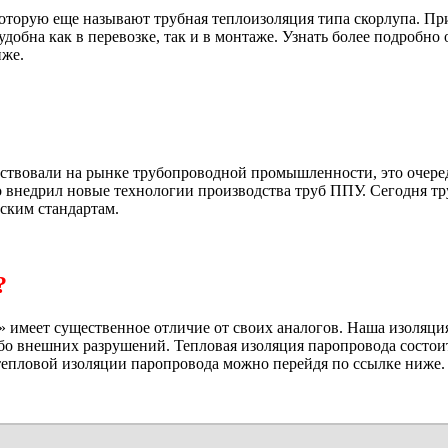
оторую еще называют трубная теплоизоляция типа скорлупа. При
обна как в перевозке, так и в монтаже. Узнать более подробно 
иже.
тствовали на рынке трубопроводной промышленности, это очер
о внедрил новые технологии производства труб ППУ. Сегодня тр
йским стандартам.
?
имеет существенное отличие от своих аналогов. Наша изоляци
ибо внешних разрушений. Тепловая изоляция паропровода состои
тепловой изоляции паропровода можно перейдя по ссылке ниже.