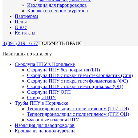
Изоляция для паропроводов
Крошка из пенополиуретана
Партнерам
Цены
О нас
Контакты
8 (391) 219-16-77
ПОЛУЧИТЬ ПРАЙС
Навигация по каталогу
Скорлупа ППУ в Норильске
Скорлупа ППУ без покрытия (БП)
Скорлупа ППУ с покрытием стеклопластик (Спл)
Скорлупа ППУ с покрытием фольматкань (ФС)
Скорлупа ППУ с покрытием оцинковка (ОЦ)
Скорлупа ППУ ОГП
Отводы ППУ
Трубы ППУ в Норильске
Теплогидроизоляция с полиэтиленом (ТГИ ПЭ)
Теплогидроизоляция с полиэтиленом (ТГИ ОЦ)
Фасонные изделия ППУ
Изоляция для паропроводов
Крошка из пенополиуретана