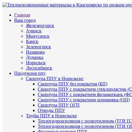
Главная
Ваш город
Железногорск
Ачинск
Минусинск
Канск
Зеленогорск
Назарово
Дудинка
Норильск
Лесосибирск
Продукция ппу
Скорлупа ППУ в Норильске
Скорлупа ППУ без покрытия (БП)
Скорлупа ППУ с покрытием стеклопластик (С
Скорлупа ППУ с покрытием фольматкань (ФС
Скорлупа ППУ с покрытием оцинковка (ОЦ)
Скорлупа ППУ ОГП
Отводы ППУ
Трубы ППУ в Норильске
Теплогидроизоляция с полиэтиленом (ТГИ П
Теплогидроизоляция с полиэтиленом (ТГИ О
Фасонные изделия ППУ