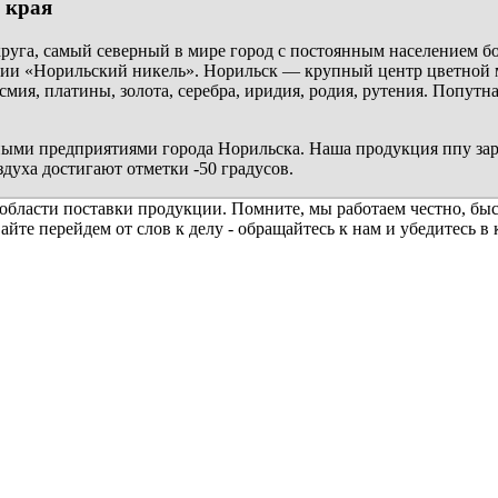
 края
уга, самый северный в мире город с постоянным населением б
и «Норильский никель». Норильск — крупный центр цветной ме
смия, платины, золота, серебра, иридия, родия, рутения. Попутн
ыми предприятиями города Норильска. Наша продукция ппу заре
здуха достигают отметки -50 градусов.
бласти поставки продукции. Помните, мы работаем честно, быст
вайте перейдем от слов к делу - обращайтесь к нам и убедитесь в