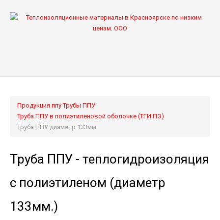
ГЛАВНАЯ
ВАШ ГОРОД
ПРОДУКЦИЯ ППУ
ПАРТНЕРАМ
ЦЕНЫ
Продукция ппу
Трубы ППУ
О НАС
Труба ППУ в полиэтиленовой оболочке (ТГИ ПЭ)
КОНТАКТЫ
Труба ППУ диаметр 133мм.
Труба ППУ - теплогидроизоляция
с полиэтиленом (диаметр
133мм.)