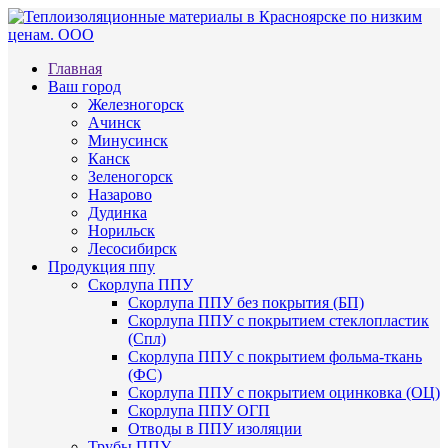
Главная
Ваш город
Железногорск
Ачинск
Минусинск
Канск
Зеленогорск
Назарово
Дудинка
Норильск
Лесосибирск
Продукция ппу
Скорлупа ППУ
Скорлупа ППУ без покрытия (БП)
Скорлупа ППУ с покрытием стеклопластик
(Спл)
Скорлупа ППУ с покрытием фольма-ткань
(ФС)
Скорлупа ППУ с покрытием оцинковка (ОЦ)
Скорлупа ППУ ОГП
Отводы в ППУ изоляции
Трубы ППУ